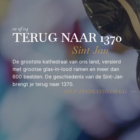
02 of 04
VOL GEHEIMEN
Markiezenhof
Tegenwoordig is het een museum met
bijzondere collecties en boeiende rondleidingen,
wat we graag voor iedereen in stand willen
houden.
Markiezenhof