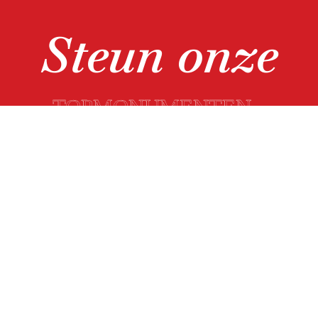
Steun onze
TOPMONUMENTEN
DONEER
© 2021 Topmonumenten
Contact
Privacyverklaring
Deze campagne is met steun van de Provincie Noord-Brabant mogelijk
gemaakt.